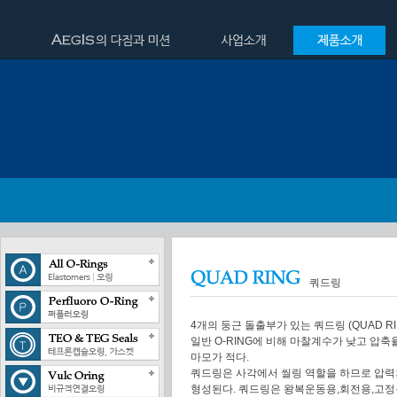
쿼드링
4개의 둥근 돌출부가 있는 쿼드링 (QUAD RIN
일반 O-RING에 비해 마찰계수가 낮고 압축율 
마모가 적다.
쿼드링은 사각에서 씰링 역할을 하므로 압
형성된다. 쿼드링은 왕복운동용,회전용,고정