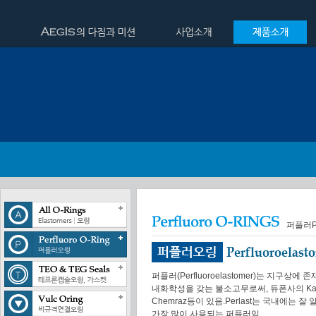
퍼플러P
퍼플러(Perfluoroelastomer)는 지구
내화학성을 갖는 불소고무로써, 듀폰사의 Kalrez
Chemraz등이 있음.Perlast는 국내에
가장 많이 사용되는 퍼플러임.