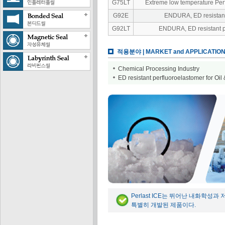
G75LT
Extreme low temperature Perf
G92E
ENDURA, ED resistant
G92LT
ENDURA, ED resistant p
적용분야 | MARKET and APPLICATION
Chemical Processing Industry
ED resistant perfluoroelastomer for Oil &
Perlast ICE는 뛰어난 내화학
특별히 개발된 제품이다.