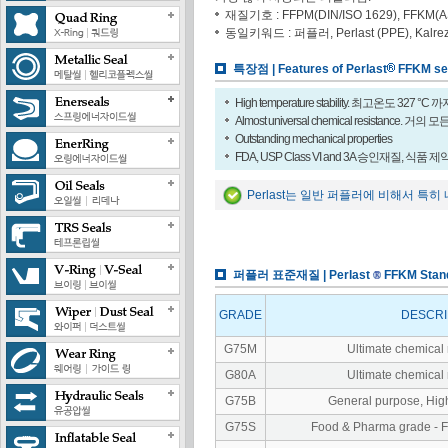
재질기호 : FFPM(DIN/ISO 1629), FFKM(
동일키워드 : 퍼플러, Perlast (PPE), Kalrez (D
특장점 | Features of Perlast
FFKM se
High temperature stability. 최고온도 327 °C
Almost universal chemical resistan
Outstanding mechanical properties
FDA, USP Class VI and 3A 승인재질, 식품 
Perlast는 일반 퍼플러에 비해서 
퍼플러 표준재질 | Perlast
FFKM Stand
GRADE
DESCRI
G75M
Ultimate chemical 
G80A
Ultimate chemical 
G75B
General purpose, Hig
G75S
Food & Pharma grade - F