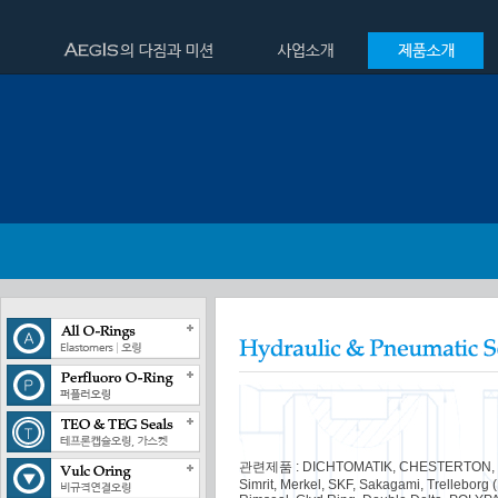
관련제품 : DICHTOMATIK, CHESTERTON, MIT
Simrit, Merkel, SKF, Sakagami, Trelleborg