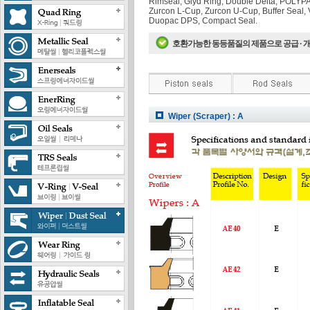
Rimseal, Glyd Ring, Double Delta, POLY
Zurcon L-Cup, Zurcon U-Cup, Buffer Seal, 
Duopac DPS, Compact Seal.
호환가능한 동등품질의 제품으로 공급 · 
Wiper (Scraper) : A