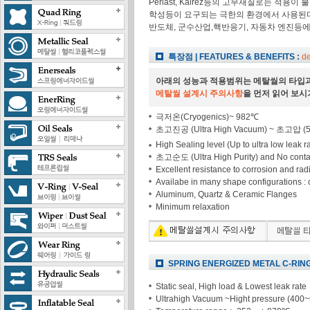
Perlast, Kalrez등의 고무재질로는 적용
학성등이 요구되는 극한의 환경에서 사용된다
반도체, 군수산업,핵반응기, 자동차 엔진등
특장점 | FEATURES & BENEFITS :
de
아래의 성능과 적용범위는 메탈씰의 타입과
메탈씰 설계시 주의사항
을 먼저 읽어 보시
극저온(Cryogenics)~ 982℃
초고진공 (Ultra High Vacuum) ~ 초고압 (50
High Sealing level (Up to ultra low leak r
초고순도 (Ultra High Purity) and No conta
Excellent resistance to corrosion and rad
Availabe in many shape configurations : ci
Aluminum, Quartz & Ceramic Flanges
Minimum relaxation
SPRING ENERGIZED METAL C-RING
Static seal, High load & Lowest leak rate
Ultrahigh Vacuum ~Hight pressure (400