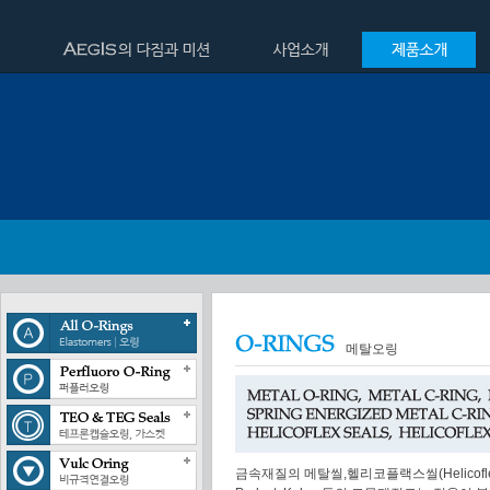
메탈오링
금속재질의 메탈씰,헬리코플랙스씰(Helicoflex 